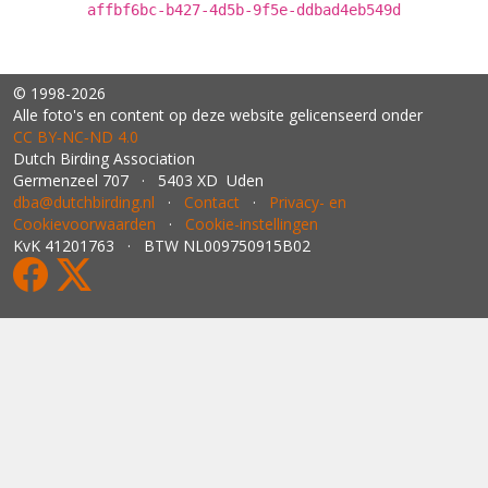
affbf6bc-b427-4d5b-9f5e-ddbad4eb549d
© 1998-2026
Alle foto's en content op deze website gelicenseerd onder
CC BY‑NC‑ND 4.0
Dutch Birding Association
Germenzeel 707 · 5403 XD Uden
dba@dutchbirding.nl
·
Contact
·
Privacy- en
Cookievoorwaarden
·
Cookie-instellingen
KvK 41201763 · BTW NL009750915B02