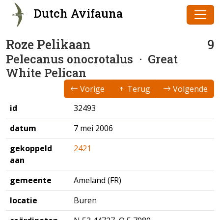
Dutch Avifauna
Roze Pelikaan
9
Pelecanus onocrotalus
· Great
White Pelican
Vorige
Terug
Volgende
id
32493
datum
7 mei 2006
gekoppeld
2421
aan
gemeente
Ameland (FR)
locatie
Buren