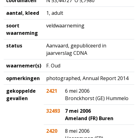
coördinaten
N 53,44727 O 5,7980
aantal, kleed
1, adult
soort
veldwaarneming
waarneming
status
Aanvaard, gepubliceerd in
jaarverslag CDNA
waarnemer(s)
F. Oud
opmerkingen
photographed, Annual Report 2014
gekoppelde
2421
6 mei 2006
gevallen
Bronckhorst (GE) Hummelo
32493
7 mei 2006
Ameland (FR) Buren
2420
8 mei 2006