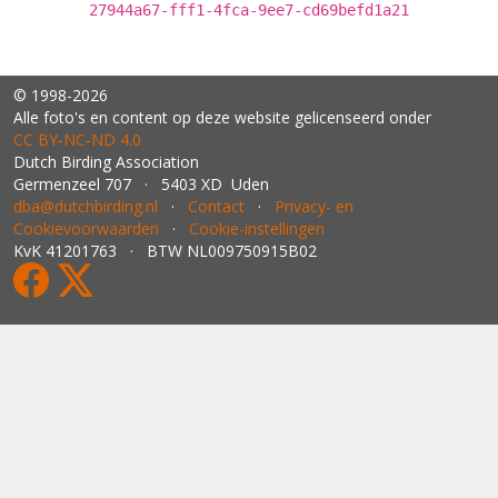
27944a67-fff1-4fca-9ee7-cd69befd1a21
© 1998-2026
Alle foto's en content op deze website gelicenseerd onder
CC BY‑NC‑ND 4.0
Dutch Birding Association
Germenzeel 707 · 5403 XD Uden
dba@dutchbirding.nl
·
Contact
·
Privacy- en
Cookievoorwaarden
·
Cookie-instellingen
KvK 41201763 · BTW NL009750915B02