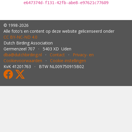
e647374d-f131-42fb-abe8-e97621c77609
© 1998-2026
Alle foto's en content op deze website gelicenseerd onder
CC BY‑NC‑ND 4.0
Dutch Birding Association
Germenzeel 707 · 5403 XD Uden
dba@dutchbirding.nl
·
Contact
·
Privacy- en
Cookievoorwaarden
·
Cookie-instellingen
KvK 41201763 · BTW NL009750915B02