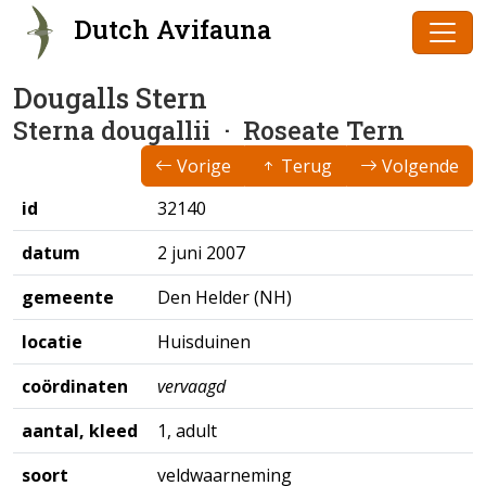
Dutch Avifauna
Dougalls Stern
Sterna dougallii
· Roseate Tern
Vorige
Terug
Volgende
id
32140
datum
2 juni 2007
gemeente
Den Helder (NH)
locatie
Huisduinen
coördinaten
vervaagd
aantal, kleed
1, adult
soort
veldwaarneming