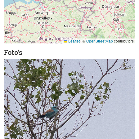
Leaflet
|
©
OpenStreetMap
contributors
Foto's