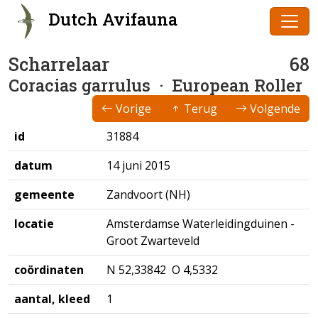
Dutch Avifauna
Scharrelaar
68
Coracias garrulus
· European Roller
Vorige
Terug
Volgende
id
31884
datum
14 juni 2015
gemeente
Zandvoort (NH)
locatie
Amsterdamse Waterleidingduinen -
Groot Zwarteveld
coördinaten
N 52,33842 O 4,5332
aantal, kleed
1