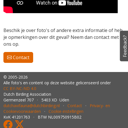
Beschik je over foto's of andere extra informatie of heb
je opmerkingen over dit geval? Neem dan contact met
Feedback?
ons op.
Contact
© 2005-2026
Alle foto's en content op deze website gelicenseerd onder
CC BY‑NC‑ND 4.0
Dutch Birding Association
Germenzeel 707 · 5403 XD Uden
dutchavifauna@dutchbirding.nl
·
Contact
·
Privacy- en
Cookievoorwaarden
·
Cookie-instellingen
KvK 41201763 · BTW NL009750915B02