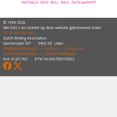
76bf4acb-1859-4b1c-8dce-76c9cae4e9ff
© 1998-2026
Alle foto's en content op deze website gelicenseerd onder
CC BY‑NC‑ND 4.0
Dutch Birding Association
Germenzeel 707 · 5403 XD Uden
dba@dutchbirding.nl
·
Contact
·
Privacy- en
Cookievoorwaarden
·
Cookie-instellingen
KvK 41201763 · BTW NL009750915B02