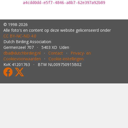
a4cdd0dd-e5f7-4846-a8b7-62e397a92b89
© 1998-2026
Alle foto's en content op deze website gelicenseerd onder
CC BY‑NC‑ND 4.0
Dutch Birding Association
Germenzeel 707 · 5403 XD Uden
dba@dutchbirding.nl
·
Contact
·
Privacy- en
Cookievoorwaarden
·
Cookie-instellingen
KvK 41201763 · BTW NL009750915B02