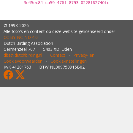
3e45ec84-ca59-476f-8793-0228f62740fc
© 1998-2026
Alle foto's en content op deze website gelicenseerd onder
CC BY‑NC‑ND 4.0
Dutch Birding Association
Germenzeel 707 · 5403 XD Uden
dba@dutchbirding.nl
·
Contact
·
Privacy- en
Cookievoorwaarden
·
Cookie-instellingen
KvK 41201763 · BTW NL009750915B02