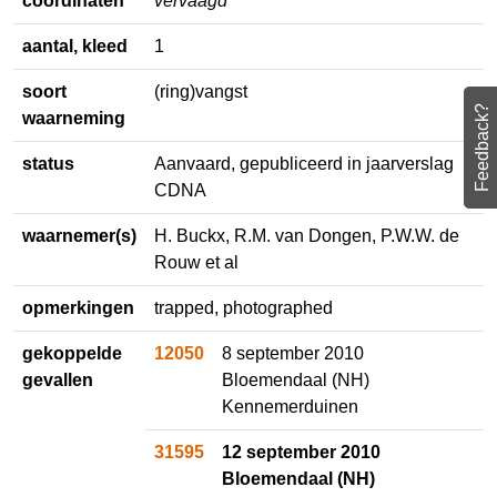
coördinaten
vervaagd
aantal, kleed
1
soort
(ring)vangst
Feedback?
waarneming
status
Aanvaard, gepubliceerd in
jaarverslag CDNA
waarnemer(s)
H. Buckx, R.M. van Dongen, P.W.W. de
Rouw et al
opmerkingen
trapped, photographed
gekoppelde
12050
8 september 2010
gevallen
Bloemendaal (NH)
Kennemerduinen
31595
12 september 2010
Bloemendaal (NH)