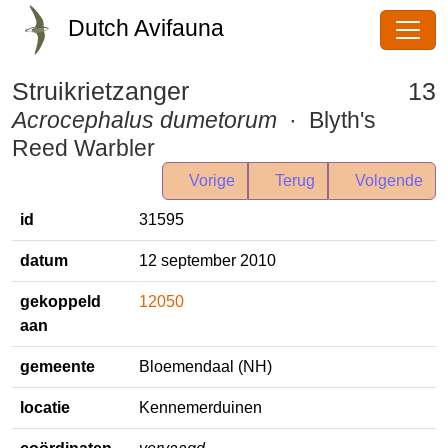
Dutch Avifauna
Struikrietzanger
13
Acrocephalus dumetorum
· Blyth's
Reed Warbler
Vorige
Terug
Volgende
id
31595
datum
12 september 2010
gekoppeld
12050
aan
gemeente
Bloemendaal (NH)
locatie
Kennemerduinen