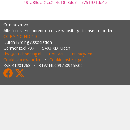
26fa83dc-2cc2-4cf0-8de7-f775f97fde4b
© 1998-2026
Alle foto's en content op deze website gelicenseerd onder
CC BY‑NC‑ND 4.0
Dutch Birding Association
Germenzeel 707 · 5403 XD Uden
dba@dutchbirding.nl
·
Contact
·
Privacy- en
Cookievoorwaarden
·
Cookie-instellingen
KvK 41201763 · BTW NL009750915B02