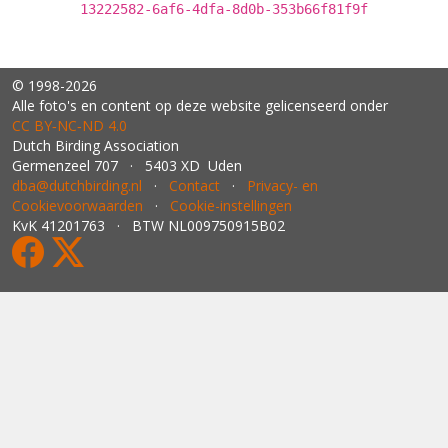
13222582-6af6-4dfa-8d0b-353b66f81f9f
© 1998-2026
Alle foto's en content op deze website gelicenseerd onder
CC BY‑NC‑ND 4.0
Dutch Birding Association
Germenzeel 707 · 5403 XD Uden
dba@dutchbirding.nl
·
Contact
·
Privacy- en
Cookievoorwaarden
·
Cookie-instellingen
KvK 41201763 · BTW NL009750915B02