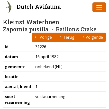
Dutch Avifauna
Kleinst Waterhoen
Zapornia pusilla
· Baillon's Crake
Vorige
Terug
Volgende
id
31226
datum
16 april 1982
gemeente
onbekend (NL)
locatie
aantal, kleed
1
soort
veldwaarneming
waarneming