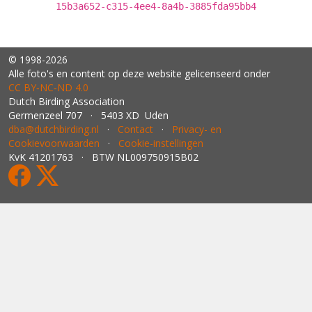
15b3a652-c315-4ee4-8a4b-3885fda95bb4
© 1998-2026
Alle foto's en content op deze website gelicenseerd onder
CC BY‑NC‑ND 4.0
Dutch Birding Association
Germenzeel 707 · 5403 XD Uden
dba@dutchbirding.nl
·
Contact
·
Privacy- en
Cookievoorwaarden
·
Cookie-instellingen
KvK 41201763 · BTW NL009750915B02