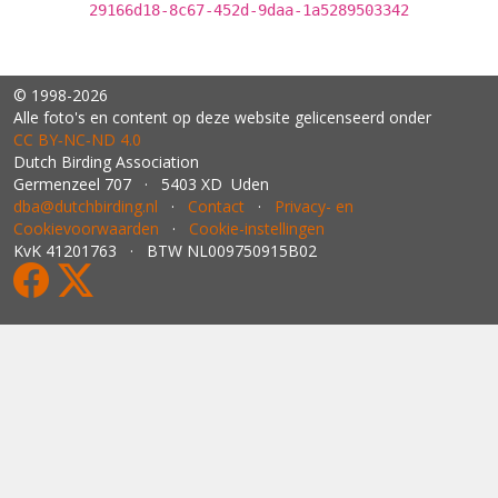
29166d18-8c67-452d-9daa-1a5289503342
© 1998-2026
Alle foto's en content op deze website gelicenseerd onder
CC BY‑NC‑ND 4.0
Dutch Birding Association
Germenzeel 707 · 5403 XD Uden
dba@dutchbirding.nl
·
Contact
·
Privacy- en
Cookievoorwaarden
·
Cookie-instellingen
KvK 41201763 · BTW NL009750915B02