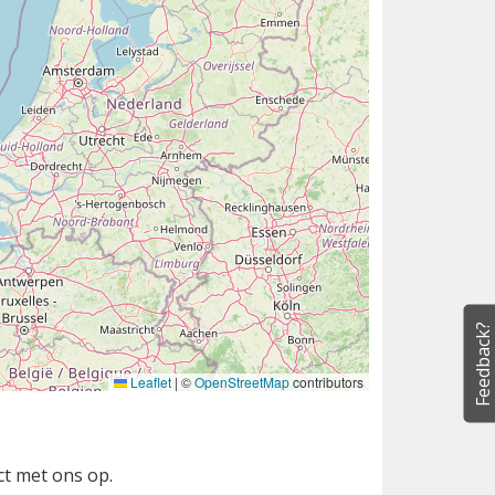
Feedback?
Leaflet
|
©
OpenStreetMap
contributors
ct met ons op.