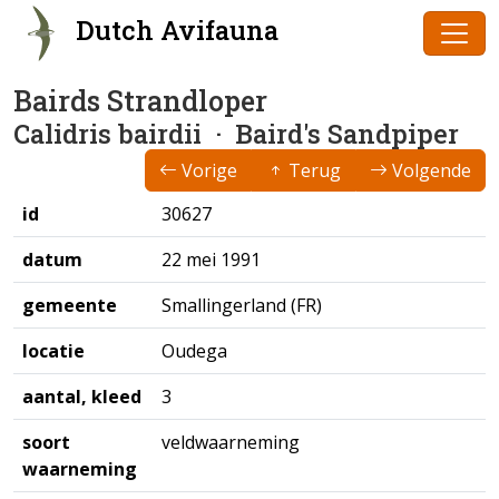
Dutch Avifauna
Bairds Strandloper
Calidris bairdii
· Baird's Sandpiper
Vorige
Terug
Volgende
id
30627
datum
22 mei 1991
gemeente
Smallingerland (FR)
locatie
Oudega
aantal, kleed
3
soort
veldwaarneming
waarneming