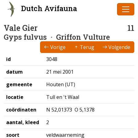
Dutch Avifauna
Vale Gier
11
Gyps fulvus
· Griffon Vulture
Vorige
Terug
Volgende
id
3048
datum
21 mei 2001
gemeente
Houten (UT)
locatie
Tull en 't Waal
coördinaten
N 52,01373 O 5,1378
aantal, kleed
2
soort
veldwaarneming