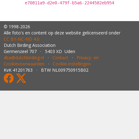
e70811a9-d2e0-479f-b5a6-2244582eb954
© 1998-2026
Alle foto's en content op deze website gelicenseerd onder
CC BY‑NC‑ND 4.0
Dutch Birding Association
Germenzeel 707 · 5403 XD Uden
dba@dutchbirding.nl
·
Contact
·
Privacy- en
Cookievoorwaarden
·
Cookie-instellingen
KvK 41201763 · BTW NL009750915B02