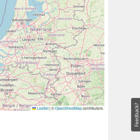
Feedback?
Leaflet
|
©
OpenStreetMap
contributors