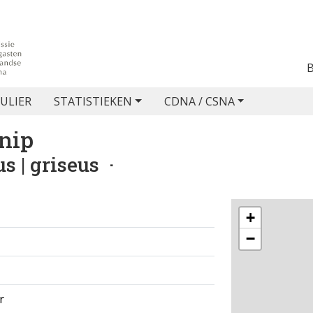
ULIER
STATISTIEKEN
CDNA / CSNA
Snip
 | griseus
·
+
−
r