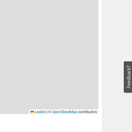
Feedback?
Leaflet
|
©
OpenStreetMap
contributors