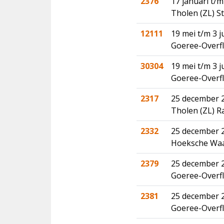
2376
17 januari t/m
Tholen (ZL) S
12111
19 mei t/m 3 j
Goeree-Overfl
30304
19 mei t/m 3 j
Goeree-Overfl
2317
25 december 2
Tholen (ZL) 
2332
25 december 2
Hoeksche Waar
2379
25 december 2
Goeree-Overfl
2381
25 december 2
Goeree-Overf