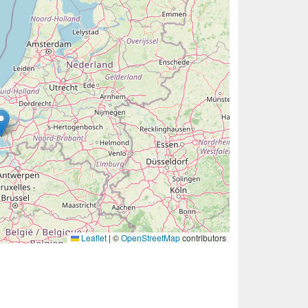
Leaflet
|
©
OpenStreetMap
contributors