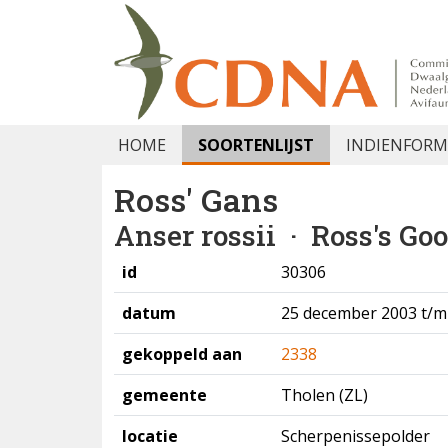
HOME
SOORTENLIJST
INDIENFORM
Ross' Gans
Anser rossii
· Ross's Go
id
30306
datum
25 december 2003 t/m 
gekoppeld aan
2338
gemeente
Tholen (ZL)
locatie
Scherpenissepolder