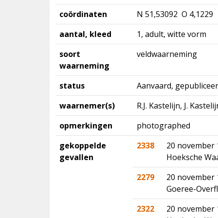
coördinaten
N 51,53092 O 4,1229
aantal, kleed
1, adult, witte vorm
soort
veldwaarneming
waarneming
status
Aanvaard, gepubliceer
waarnemer(s)
R.J. Kastelijn, J. Kasteli
opmerkingen
photographed
gekoppelde
2338
20 november 
gevallen
Hoeksche Waar
2279
20 november 
Goeree-Overfl
2322
20 november 