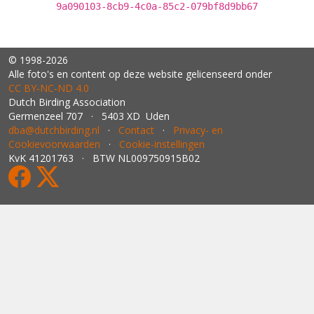
9a090103-8cb9-4c0a-85c2-079bf8d9bb67
© 1998-2026
Alle foto's en content op deze website gelicenseerd onder
CC BY‑NC‑ND 4.0
Dutch Birding Association
Germenzeel 707 · 5403 XD Uden
dba@dutchbirding.nl
·
Contact
·
Privacy- en
Cookievoorwaarden
·
Cookie-instellingen
KvK 41201763 · BTW NL009750915B02