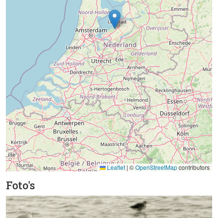
Leaflet
|
©
OpenStreetMap
contributors
Foto's