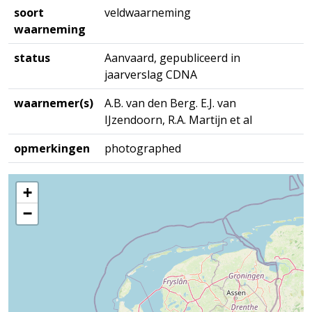
soort
veldwaarneming
waarneming
status
Aanvaard, gepubliceerd in
jaarverslag CDNA
waarnemer(s)
A.B. van den Berg. E.J. van
IJzendoorn, R.A. Martijn et al
opmerkingen
photographed
+
−