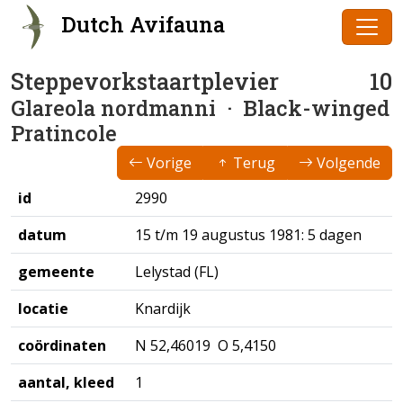
Dutch Avifauna
Steppevorkstaartplevier
10
Glareola nordmanni
· Black-winged
Pratincole
Vorige
Terug
Volgende
id
2990
datum
15 t/m 19 augustus 1981: 5 dagen
gemeente
Lelystad (FL)
locatie
Knardijk
coördinaten
N 52,46019 O 5,4150
aantal, kleed
1