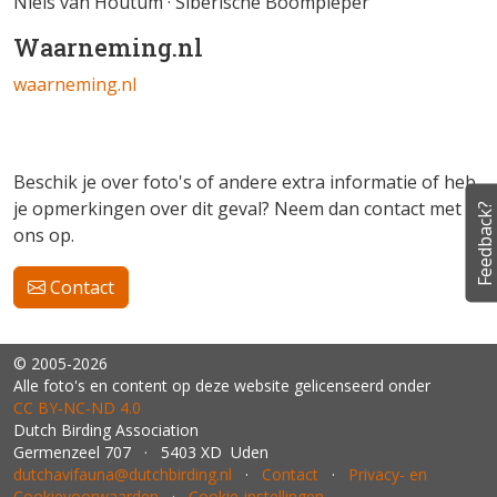
Niels van Houtum · Siberische Boompieper
Waarneming.nl
waarneming.nl
Beschik je over foto's of andere extra informatie of heb
je opmerkingen over dit geval? Neem dan contact met
Feedback?
ons op.
Contact
© 2005-2026
Alle foto's en content op deze website gelicenseerd onder
CC BY‑NC‑ND 4.0
Dutch Birding Association
Germenzeel 707 · 5403 XD Uden
dutchavifauna@dutchbirding.nl
·
Contact
·
Privacy- en
Cookievoorwaarden
·
Cookie-instellingen