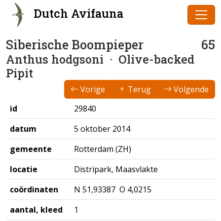
Dutch Avifauna
Siberische Boompieper
65
Anthus hodgsoni
· Olive-backed
Pipit
Vorige
Terug
Volgende
id
29840
datum
5 oktober 2014
gemeente
Rotterdam (ZH)
locatie
Distripark, Maasvlakte
coördinaten
N 51,93387 O 4,0215
aantal, kleed
1