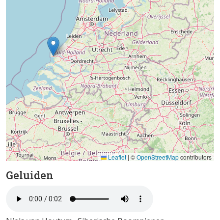
Leaflet
|
©
OpenStreetMap
contributors
Geluiden