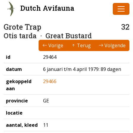
Dutch Avifauna
Grote Trap
32
Otis tarda
· Great Bustard
Vorige
Terug
Volgende
id
29464
datum
6 januari t/m 4 april 1979: 89 dagen
gekoppeld
29466
aan
provincie
GE
locatie
aantal, kleed
11