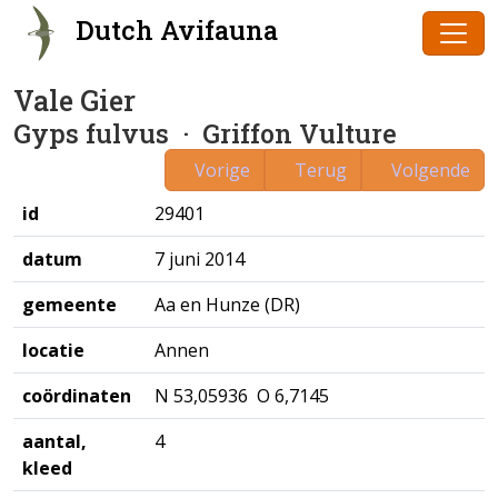
Dutch Avifauna
Vale Gier
Gyps fulvus
· Griffon Vulture
Vorige
Terug
Volgende
id
29401
datum
7 juni 2014
gemeente
Aa en Hunze (DR)
locatie
Annen
coördinaten
N 53,05936 O 6,7145
aantal,
4
kleed