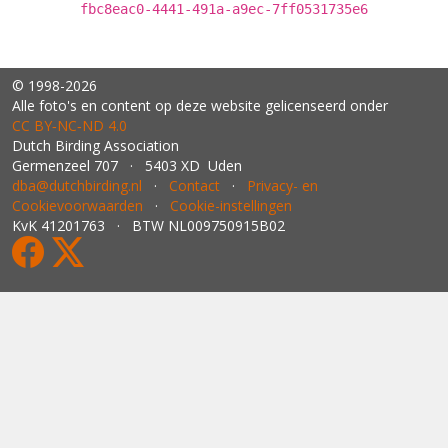
fbc8eac0-4441-491a-a9ec-7ff0531735e6
© 1998-2026
Alle foto's en content op deze website gelicenseerd onder
CC BY‑NC‑ND 4.0
Dutch Birding Association
Germenzeel 707 · 5403 XD Uden
dba@dutchbirding.nl
·
Contact
·
Privacy- en
Cookievoorwaarden
·
Cookie-instellingen
KvK 41201763 · BTW NL009750915B02