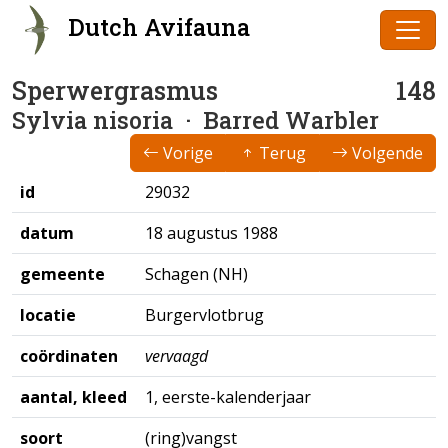
Dutch Avifauna
Sperwergrasmus
148
Sylvia nisoria
· Barred Warbler
Vorige
Terug
Volgende
id
29032
datum
18 augustus 1988
gemeente
Schagen (NH)
locatie
Burgervlotbrug
coördinaten
vervaagd
aantal, kleed
1, eerste-kalenderjaar
soort
(ring)vangst