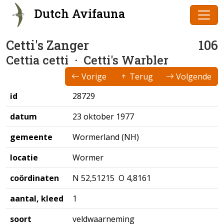
Dutch Avifauna
Cetti's Zanger
106
Cettia cetti
· Cetti's Warbler
Vorige
Terug
Volgende
id
28729
datum
23 oktober 1977
gemeente
Wormerland (NH)
locatie
Wormer
coördinaten
N 52,51215 O 4,8161
aantal, kleed
1
soort
veldwaarneming