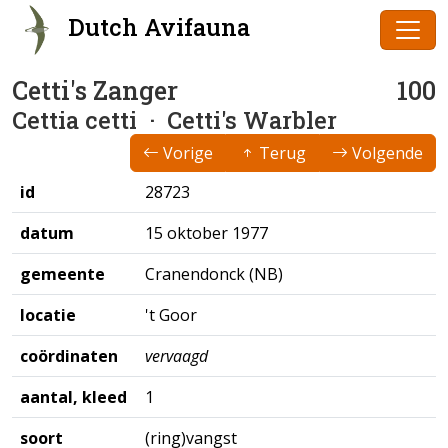
Dutch Avifauna
Cetti's Zanger
100
Cettia cetti
· Cetti's Warbler
Vorige
Terug
Volgende
id
28723
datum
15 oktober 1977
gemeente
Cranendonck (NB)
locatie
't Goor
coördinaten
vervaagd
aantal, kleed
1
soort
(ring)vangst