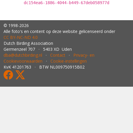
dc154ea6-1886-4044-b449-67deb058977d
© 1998-2026
Alle foto's en content op deze website gelicenseerd onder
CC BY‑NC‑ND 4.0
Dutch Birding Association
Germenzeel 707 · 5403 XD Uden
dba@dutchbirding.nl
·
Contact
·
Privacy- en
Cookievoorwaarden
·
Cookie-instellingen
KvK 41201763 · BTW NL009750915B02