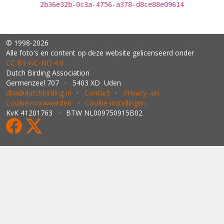
2b36e32b-0c3a-4756-a378-d8ce88e09614
© 1998-2026
Alle foto's en content op deze website gelicenseerd onder
CC BY‑NC‑ND 4.0
Dutch Birding Association
Germenzeel 707 · 5403 XD Uden
dba@dutchbirding.nl
·
Contact
·
Privacy- en
Cookievoorwaarden
·
Cookie-instellingen
KvK 41201763 · BTW NL009750915B02