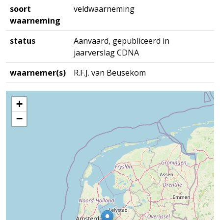
soort
veldwaarneming
waarneming
status
Aanvaard, gepubliceerd in
jaarverslag CDNA
waarnemer(s)
R.F.J. van Beusekom
+
−