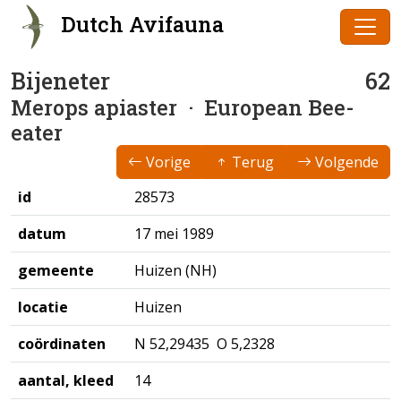
Dutch Avifauna
Bijeneter
62
Merops apiaster
· European Bee-
eater
Vorige
Terug
Volgende
id
28573
datum
17 mei 1989
gemeente
Huizen (NH)
locatie
Huizen
coördinaten
N 52,29435 O 5,2328
aantal, kleed
14