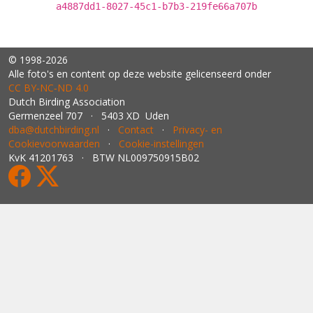
a4887dd1-8027-45c1-b7b3-219fe66a707b
© 1998-2026
Alle foto's en content op deze website gelicenseerd onder
CC BY‑NC‑ND 4.0
Dutch Birding Association
Germenzeel 707 · 5403 XD Uden
dba@dutchbirding.nl
·
Contact
·
Privacy- en
Cookievoorwaarden
·
Cookie-instellingen
KvK 41201763 · BTW NL009750915B02