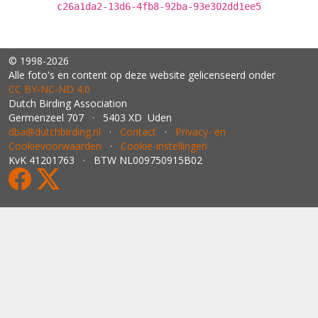
c26a1da2-13d6-4fb8-92ba-93e302dd1ee5
© 1998-2026
Alle foto's en content op deze website gelicenseerd onder
CC BY‑NC‑ND 4.0
Dutch Birding Association
Germenzeel 707 · 5403 XD Uden
dba@dutchbirding.nl
·
Contact
·
Privacy- en
Cookievoorwaarden
·
Cookie-instellingen
KvK 41201763 · BTW NL009750915B02