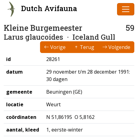
Dutch Avifauna
Kleine Burgemeester
59
Larus glaucoides
· Iceland Gull
Vorige
Terug
Volgende
id
28261
datum
29 november t/m 28 december 1991:
30 dagen
gemeente
Beuningen (GE)
locatie
Weurt
coördinaten
N 51,86195 O 5,8162
aantal, kleed
1, eerste-winter