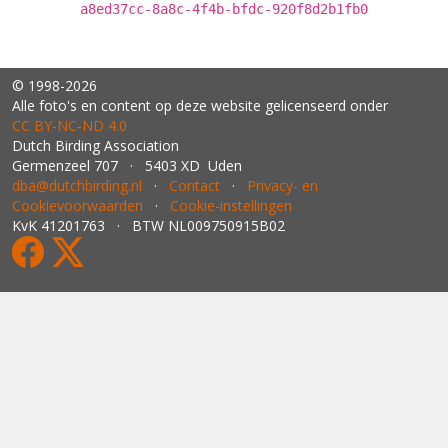
a8ed37cc-8a8c-4f4b-bfdc-920f8d2b1fb0
© 1998-2026
Alle foto's en content op deze website gelicenseerd onder
CC BY‑NC‑ND 4.0
Dutch Birding Association
Germenzeel 707 · 5403 XD Uden
dba@dutchbirding.nl
·
Contact
·
Privacy- en
Cookievoorwaarden
·
Cookie-instellingen
KvK 41201763 · BTW NL009750915B02