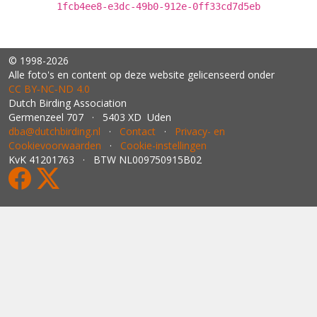
1fcb4ee8-e3dc-49b0-912e-0ff33cd7d5eb
© 1998-2026
Alle foto's en content op deze website gelicenseerd onder
CC BY‑NC‑ND 4.0
Dutch Birding Association
Germenzeel 707 · 5403 XD Uden
dba@dutchbirding.nl
·
Contact
·
Privacy- en
Cookievoorwaarden
·
Cookie-instellingen
KvK 41201763 · BTW NL009750915B02