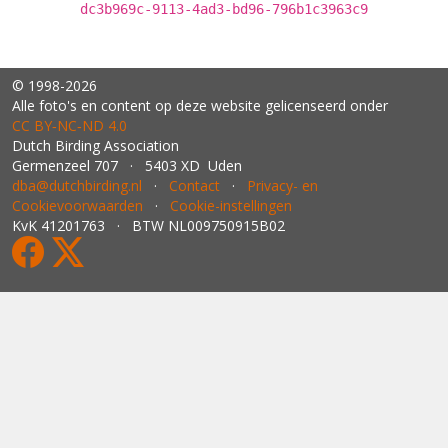
dc3b969c-9113-4ad3-bd96-796b1c3963c9
© 1998-2026
Alle foto's en content op deze website gelicenseerd onder
CC BY‑NC‑ND 4.0
Dutch Birding Association
Germenzeel 707 · 5403 XD Uden
dba@dutchbirding.nl
·
Contact
·
Privacy- en
Cookievoorwaarden
·
Cookie-instellingen
KvK 41201763 · BTW NL009750915B02