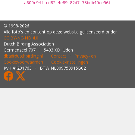
a609c94f-cd82-4e89-82d7-73bdb49ee56f
© 1998-2026
Alle foto's en content op deze website gelicenseerd onder
CC BY‑NC‑ND 4.0
Dutch Birding Association
Germenzeel 707 · 5403 XD Uden
dba@dutchbirding.nl
·
Contact
·
Privacy- en
Cookievoorwaarden
·
Cookie-instellingen
KvK 41201763 · BTW NL009750915B02