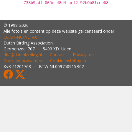
738b9cdf-065e-48d4-bcf2-92b0b81cee68
© 1998-2026
Alle foto's en content op deze website gelicenseerd onder
CC BY‑NC‑ND 4.0
Dutch Birding Association
Germenzeel 707 · 5403 XD Uden
dba@dutchbirding.nl
·
Contact
·
Privacy- en
Cookievoorwaarden
·
Cookie-instellingen
KvK 41201763 · BTW NL009750915B02