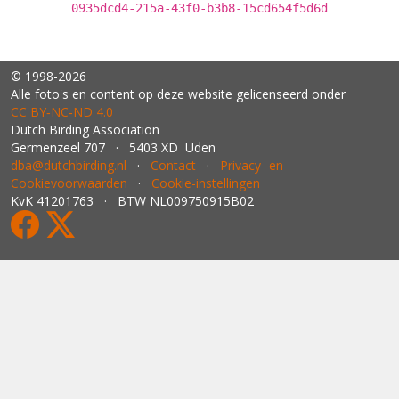
0935dcd4-215a-43f0-b3b8-15cd654f5d6d
© 1998-2026
Alle foto's en content op deze website gelicenseerd onder
CC BY‑NC‑ND 4.0
Dutch Birding Association
Germenzeel 707 · 5403 XD Uden
dba@dutchbirding.nl
·
Contact
·
Privacy- en
Cookievoorwaarden
·
Cookie-instellingen
KvK 41201763 · BTW NL009750915B02