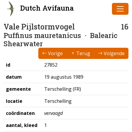
Dutch Avifauna
Vale Pijlstormvogel
16
Puffinus mauretanicus
· Balearic
Shearwater
Vorige
Terug
Volgende
id
27852
datum
19 augustus 1989
gemeente
Terschelling (FR)
locatie
Terschelling
coördinaten
vervaagd
aantal, kleed
1