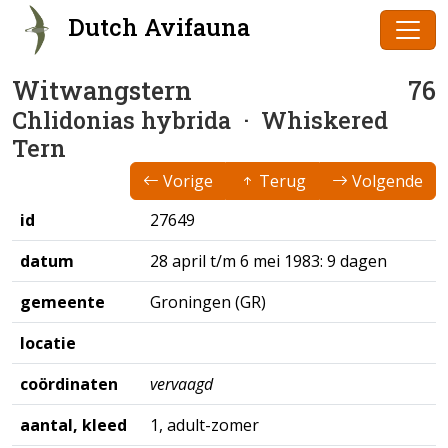
Dutch Avifauna
Witwangstern
76
Chlidonias hybrida
· Whiskered
Tern
Vorige
Terug
Volgende
id
27649
datum
28 april t/m 6 mei 1983: 9 dagen
gemeente
Groningen (GR)
locatie
coördinaten
vervaagd
aantal, kleed
1, adult-zomer