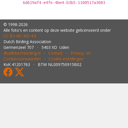
6d619af4-e4fe-4be4-b3b5-1100517a3083
© 1998-2026
Alle foto's en content op deze website gelicenseerd onder
CC BY‑NC‑ND 4.0
Dutch Birding Association
Germenzeel 707 · 5403 XD Uden
dba@dutchbirding.nl
·
Contact
·
Privacy- en
Cookievoorwaarden
·
Cookie-instellingen
KvK 41201763 · BTW NL009750915B02