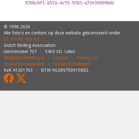
976bcbf1-657a-4cf5-9765-a72e35099bd2
© 1998-2026
Alle foto's en content op deze website gelicenseerd onder
CC BY‑NC‑ND 4.0
Dutch Birding Association
Germenzeel 707 · 5403 XD Uden
dba@dutchbirding.nl
·
Contact
·
Privacy- en
Cookievoorwaarden
·
Cookie-instellingen
KvK 41201763 · BTW NL009750915B02