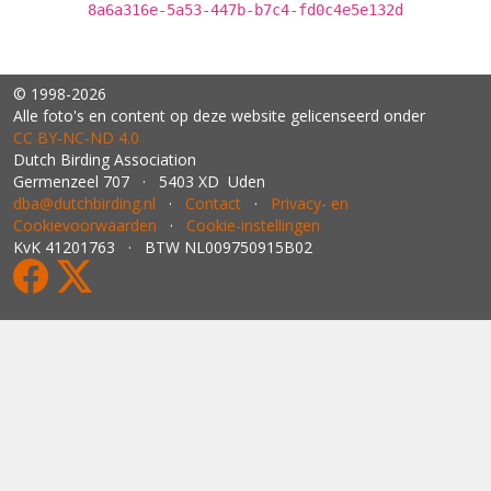
8a6a316e-5a53-447b-b7c4-fd0c4e5e132d
© 1998-2026
Alle foto's en content op deze website gelicenseerd onder
CC BY‑NC‑ND 4.0
Dutch Birding Association
Germenzeel 707 · 5403 XD Uden
dba@dutchbirding.nl
·
Contact
·
Privacy- en
Cookievoorwaarden
·
Cookie-instellingen
KvK 41201763 · BTW NL009750915B02