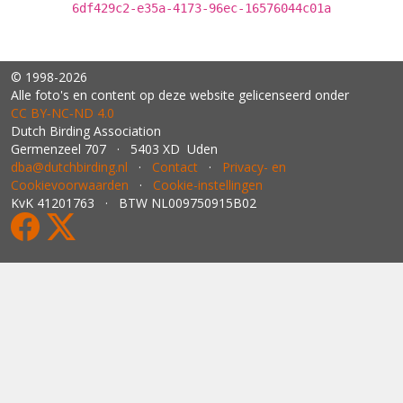
6df429c2-e35a-4173-96ec-16576044c01a
© 1998-2026
Alle foto's en content op deze website gelicenseerd onder
CC BY‑NC‑ND 4.0
Dutch Birding Association
Germenzeel 707 · 5403 XD Uden
dba@dutchbirding.nl
·
Contact
·
Privacy- en
Cookievoorwaarden
·
Cookie-instellingen
KvK 41201763 · BTW NL009750915B02