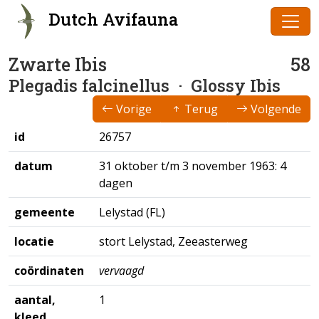
Dutch Avifauna
Zwarte Ibis
58
Plegadis falcinellus
· Glossy Ibis
Vorige
Terug
Volgende
id
26757
datum
31 oktober t/m 3 november 1963: 4
dagen
gemeente
Lelystad (FL)
locatie
stort Lelystad, Zeeasterweg
coördinaten
vervaagd
aantal,
1
kleed